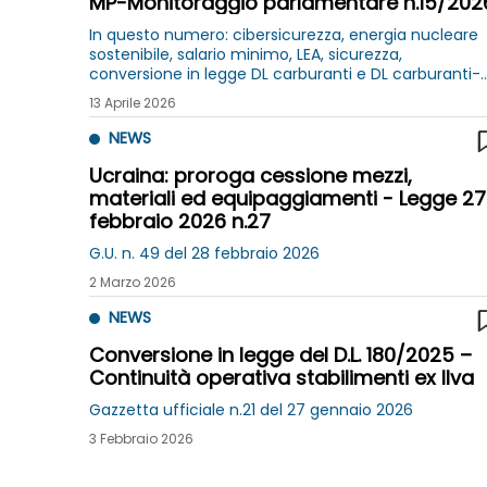
MP-Monitoraggio parlamentare n.15/202
In questo numero: cibersicurezza, energia nucleare
sostenibile, salario minimo, LEA, sicurezza,
conversione in legge DL carburanti e DL carburanti-
bis, DL fiscale, DL PNRR
13 Aprile 2026
NEWS
Ucraina: proroga cessione mezzi,
materiali ed equipaggiamenti - Legge 27
febbraio 2026 n.27
G.U. n. 49 del 28 febbraio 2026
2 Marzo 2026
NEWS
Conversione in legge del D.L. 180/2025 –
Continuità operativa stabilimenti ex Ilva
Gazzetta ufficiale n.21 del 27 gennaio 2026
3 Febbraio 2026