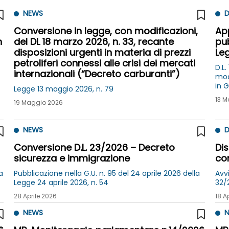
NEWS
D
Conversione in legge, con modificazioni,
App
n
del DL 18 marzo 2026, n. 33, recante
pub
disposizioni urgenti in materia di prezzi
Le
petroliferi connessi alle crisi dei mercati
D.L.
internazionali (“Decreto carburanti”)
modi
in G
Legge 13 maggio 2026, n. 79
apr
13 M
19 Maggio 2026
NEWS
D
Conversione D.L. 23/2026 – Decreto
Dis
sicurezza e immigrazione
co
a
Pubblicazione nella G.U. n. 95 del 24 aprile 2026 della
Avvi
Legge 24 aprile 2026, n. 54
32/
28 Aprile 2026
18 A
NEWS
N