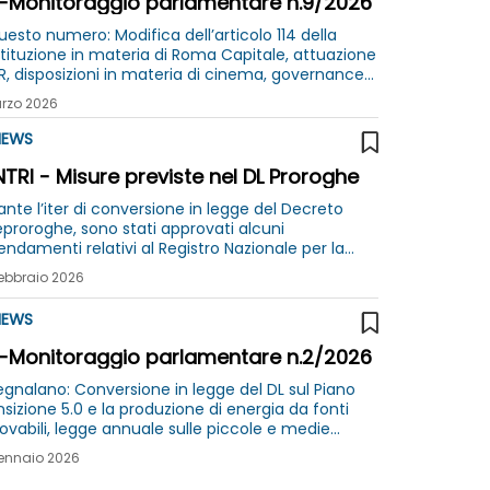
-Monitoraggio parlamentare n.9/2026
uesto numero: Modifica dell’articolo 114 della
tituzione in materia di Roma Capitale, attuazione
R, disposizioni in materia di cinema, governance
 conversione in legge DL sicurezza, LEP,
rzo 2026
enerazione urbana
EWS
TRI - Misure previste nel DL Proroghe
nte l’iter di conversione in legge del Decreto
eproroghe, sono stati approvati alcuni
ndamenti relativi al Registro Nazionale per la
ciabilità dei Rifiuti
ebbraio 2026
EWS
-Monitoraggio parlamentare n.2/2026
segnalano: Conversione in legge del DL sul Piano
e 5.0 e la produzione di energia da fonti
novabili, legge annuale sulle piccole e medie
rese, conversione in legge del DL 1° dicembre
ennaio 2026
, n. 180 su stabilimenti ex Ilva