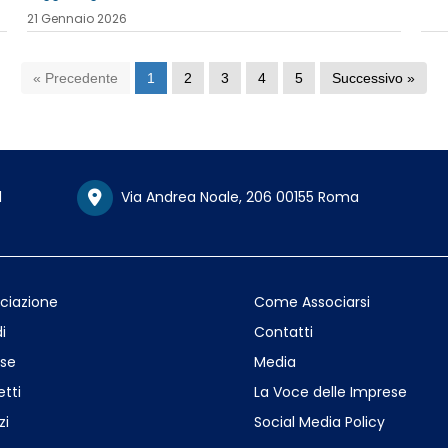
21 Gennaio 2026
« Precedente
1
2
3
4
5
Successivo »
1
Via Andrea Noale, 206 00155 Roma
ociazione
Come Associarsi
i
Contatti
se
Media
etti
La Voce delle Imprese
zi
Social Media Policy