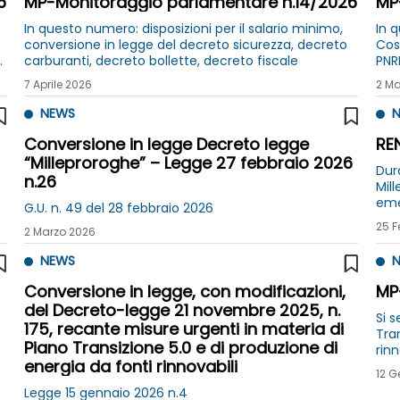
6
MP-Monitoraggio parlamentare n.14/2026
MP
In questo numero: disposizioni per il salario minimo,
In q
conversione in legge del decreto sicurezza, decreto
Cos
carburanti, decreto bollette, decreto fiscale
PNR
Rai,
7 Aprile 2026
2 Ma
rig
NEWS
N
Conversione in legge Decreto legge
REN
“Milleproroghe” – Legge 27 febbraio 2026
Dura
n.26
Mill
eme
G.U. n. 49 del 28 febbraio 2026
Trac
25 F
2 Marzo 2026
NEWS
N
Conversione in legge, con modificazioni,
MP
del Decreto-legge 21 novembre 2025, n.
Si 
175, recante misure urgenti in materia di
Transizion
Piano Transizione 5.0 e di produzione di
rin
energia da fonti rinnovabili
imp
12 G
2025
Legge 15 gennaio 2026 n.4