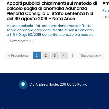
Appalti pubblici chiarimenti sul metodo di
Amb
calcolo soglia di anomalia Adunanza
Pare
Plenaria Consiglio di Stato sentenza n.13
9 Lu
del 30 agosto 2018 – Nota Ance
Metodo calcolo “fattore correzione media offerte“
soglia anomalia gare aggiudicate ai sensi comma 2
art. 97 D.Lgs 50/2016 con criterio prezzo più basso
elaborato tenendo conto solo offerte rimanenti
10 Settembre 2018
dopo “taglio delle ali”
« Precedente
1
2
3
4
5
Successivo »
1
Via Andrea Noale, 206 00155 Roma