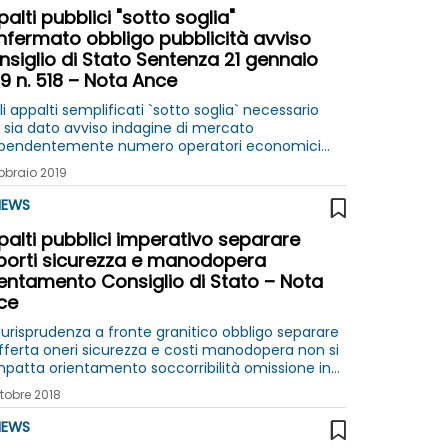
alti pubblici "sotto soglia"
nfermato obbligo pubblicità avviso
siglio di Stato Sentenza 21 gennaio
9 n. 518 – Nota Ance
i appalti semplificati `sotto soglia` necessario
 sia dato avviso indagine di mercato
ipendentemente numero operatori economici
eressati per individuare soggetti da consultare
bbraio 2019
la procedura negoziata
EWS
alti pubblici imperativo separare
porti sicurezza e manodopera
ientamento Consiglio di Stato – Nota
ce
giurisprudenza a fronte granitico obbligo separare
offerta oneri sicurezza e costi manodopera non si
patta orientamento soccorribilità omissione in
canza precise indicazioni bando consigliato
ttobre 2018
eggiamento attento compilazione offerte
EWS