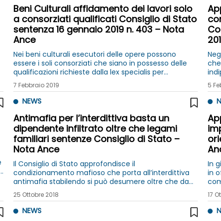
Beni Culturali affidamento dei lavori solo
App
a consorziati qualificati Consiglio di Stato
co
sentenza 16 gennaio 2019 n. 403 – Nota
Con
Ance
201
Nei beni culturali esecutori delle opere possono
Negl
essere i soli consorziati che siano in possesso delle
che
qualificazioni richieste dalla lex specialis per
ind
esecuzione lavori oggetto di affidamento lo ha
int
7 Febbraio 2019
5 Fe
chiarito sentenza Consiglio di Stato
nel
NEWS
N
Antimafia per l’interdittiva basta un
App
dipendente infiltrato oltre che legami
im
familiari sentenze Consiglio di Stato –
or
Nota Ance
An
e
Il Consiglio di Stato approfondisce il
In 
a
condizionamento mafioso che porta all’interdittiva
in 
antimafia stabilendo si può desumere oltre che da
com
legami familiari anche dalla presenza di un solo
man
25 Ottobre 2018
17 O
dipendente “infiltrato”
att
NEWS
N