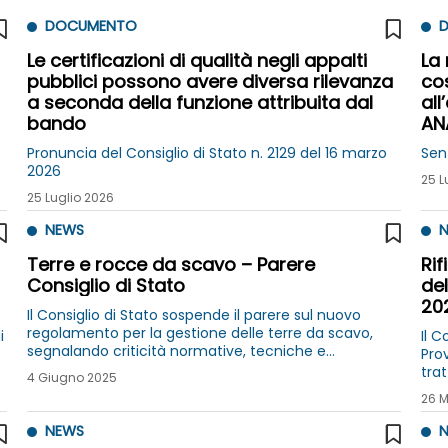
DOCUMENTO
D
Le certificazioni di qualità negli appalti
La
pubblici possono avere diversa rilevanza
cos
a seconda della funzione attribuita dal
all
bando
AN
Pronuncia del Consiglio di Stato n. 2129 del 16 marzo
Sen
2026
25 L
25 Luglio 2026
NEWS
N
Terre e rocce da scavo – Parere
Rif
Consiglio di Stato
del
20
Il Consiglio di Stato sospende il parere sul nuovo
regolamento per la gestione delle terre da scavo,
i
Il C
segnalando criticità normative, tecniche e
Prov
ambientali
tra
4 Giugno 2025
26 M
NEWS
N