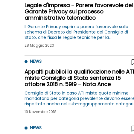
Legale d'impresa - Parere favorevole del
Garante Privacy sul processo
amministrativo telematico
Il Garante Privacy esprime parere favorevole sullo
schema di Decreto del Presidente del Consiglio di
Stato, che fissa le regole tecniche per la
celebrazione del processo amministrativo in
28 Maggio 2020
videoconferenza, durante l’emergenza
epidemiologica da COVID-19
NEWS
Appalti pubblici la qualificazione nelle ATI
miste Consiglio di Stato sentenza 15
ottobre 2018 n. 5919 – Nota Ance
Consiglio di Stato in caso ATI miste quote minime
mandataria per categoria prevalente devono esser
rispettate anche nel sub-raggruppamento categori
scorporabile in caso errata indicazione quote
19 Novembre 2018
rimessa Adunanza Plenaria questione legittimità
NEWS