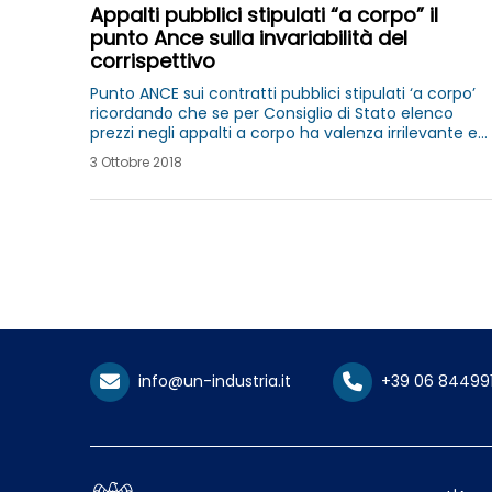
Appalti pubblici stipulati “a corpo” il
punto Ance sulla invariabilità del
corrispettivo
Punto ANCE sui contratti pubblici stipulati ‘a corpo’
ricordando che se per Consiglio di Stato elenco
prezzi negli appalti a corpo ha valenza irrilevante e
meramente indicativa ad avviso Cassazione
3 Ottobre 2018
possibilità variare prezzo corrispettivo
info@un-industria.it
+39 06 84499